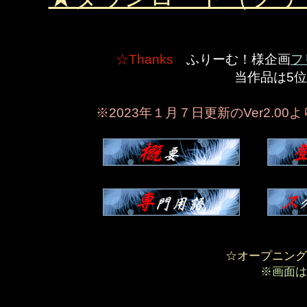
☆Thanks
ふりーむ！様企画
フ
​
当作品は5
※2023年１月７日更新のVer2.
☆オープニング
※画面は