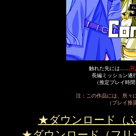
触れた先には……
死
長編ミッション遂行
​（推定プレイ時
注：この作品には、所々
（プレイ推奨
★​ダウンロード（
★​ダウンロード（フ